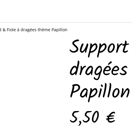
 & Fiole à dragées thème Papillon
Support
dragées
Papillon
5,50 €