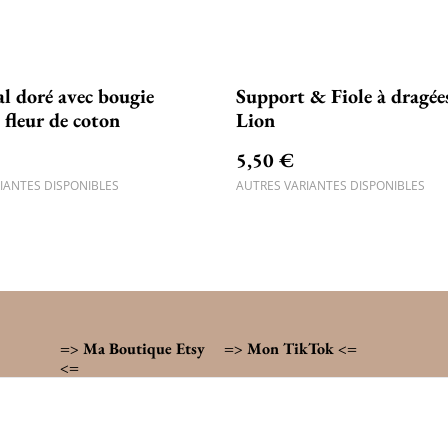
l doré avec bougie
Support & Fiole à dragée
fleur de coton
Lion
5,50 €
IANTES DISPONIBLES
AUTRES VARIANTES DISPONIBLES
=> Ma Boutique Etsy
=> Mon TikTok <=
<=