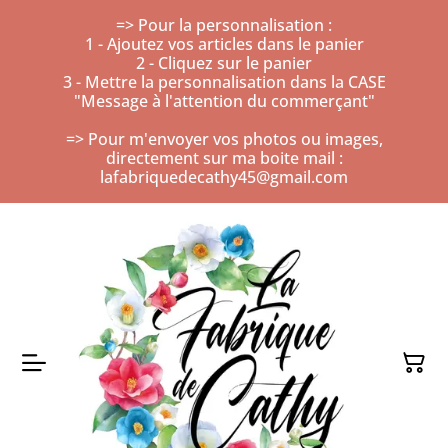
=> Pour la personnalisation :
1 - Ajoutez vos articles dans le panier
2 - Cliquez sur le panier
3 - Mettre la personnalisation dans la CASE
"Message à l'attention du commerçant"
=> Pour m'envoyer vos photos ou images,
directement sur ma boite mail :
lafabriquedecathy45@gmail.com