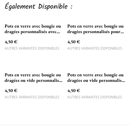
Également Disponible :
Pots en verre avec bougie ou
Pots en verre avec bougie ou
dragées personnalisés avec
dragées personnalisés pour
petit ANGE pour baptême
Mariage
4,50 €
4,50 €
AUTRES VARIANTES DISPONIBLES
AUTRES VARIANTES DISPONIBLES
Pots en verre avec bougie ou
Pots en verre avec bougie ou
dragées ou vide personnalisés
dragées ou vide personnalisés
thème Faon et fleurs
couronne de fleurs
4,50 €
4,50 €
pampas(1)
AUTRES VARIANTES DISPONIBLES
AUTRES VARIANTES DISPONIBLES