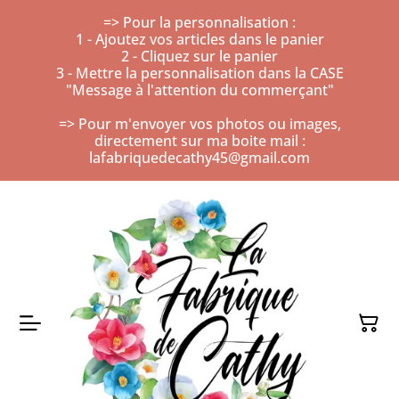
=> Pour la personnalisation :
1 - Ajoutez vos articles dans le panier
2 - Cliquez sur le panier
3 - Mettre la personnalisation dans la CASE
"Message à l'attention du commerçant"
=> Pour m'envoyer vos photos ou images,
directement sur ma boite mail :
lafabriquedecathy45@gmail.com