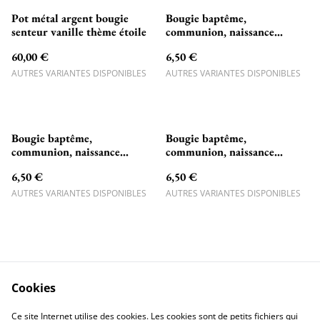
Pot métal argent bougie
Bougie baptême,
senteur vanille thème étoile
communion, naissance
personnalisée singe, lion,
60,00 €
6,50 €
girafe, éléphant.
AUTRES VARIANTES DISPONIBLES
AUTRES VARIANTES DISPONIBLES
Bougie baptême,
Bougie baptême,
communion, naissance
communion, naissance
personnalisée thème Panda
personnalisée thème Souris
6,50 €
6,50 €
AUTRES VARIANTES DISPONIBLES
AUTRES VARIANTES DISPONIBLES
Cookies
=> Ma Boutique Etsy
=> Mon TikTok <=
Ce site Internet utilise des cookies. Les cookies sont de petits fichiers qui