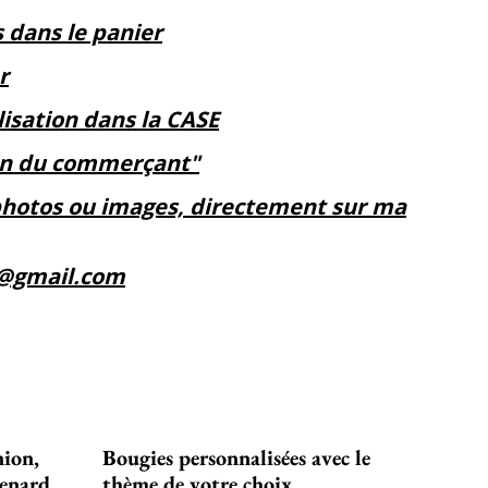
s dans le panier
r
isation dans la CASE
ion du commerçant"
photos ou images, directement sur ma
5@gmail.com
ion,
Bougies personnalisées avec le
Renard
thème de votre choix.