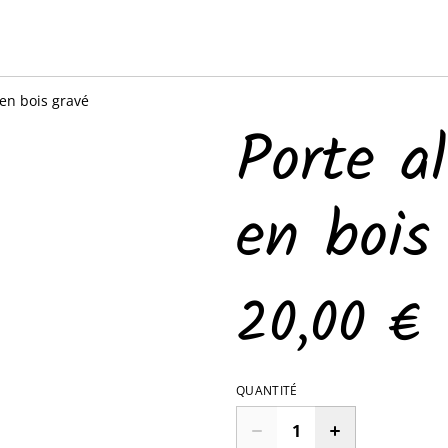
 en bois gravé
Porte a
en bois
20,00 €
QUANTITÉ