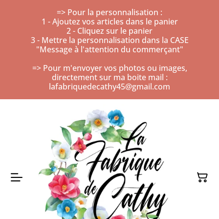
=> Pour la personnalisation :
1 - Ajoutez vos articles dans le panier
2 - Cliquez sur le panier
3 - Mettre la personnalisation dans la CASE
"Message à l'attention du commerçant"
=> Pour m'envoyer vos photos ou images,
directement sur ma boite mail :
lafabriquedecathy45@gmail.com