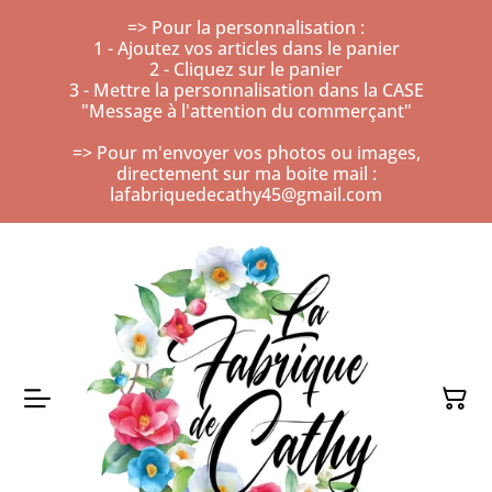
=> Pour la personnalisation :
1 - Ajoutez vos articles dans le panier
2 - Cliquez sur le panier
3 - Mettre la personnalisation dans la CASE
"Message à l'attention du commerçant"
=> Pour m'envoyer vos photos ou images,
directement sur ma boite mail :
lafabriquedecathy45@gmail.com