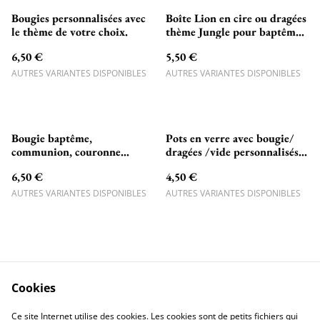
Bougies personnalisées avec
Boîte Lion en cire ou dragées
le thème de votre choix.
thème Jungle pour baptême,
naissance, communion
6,50 €
5,50 €
AUTRES VARIANTES DISPONIBLES
AUTRES VARIANTES DISPONIBLES
Bougie baptême,
Pots en verre avec bougie/
communion, couronne
dragées /vide personnalisés
papillons, fleurs, croix dorée
avec couronne de fleurs et
6,50 €
4,50 €
croix dorée
AUTRES VARIANTES DISPONIBLES
AUTRES VARIANTES DISPONIBLES
Cookies
=> Ma Boutique Etsy
=> Mon TikTok <=
Ce site Internet utilise des cookies. Les cookies sont de petits fichiers qui