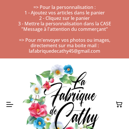
=> Pour la personnalisation :
1 - Ajoutez vos articles dans le panier
2 - Cliquez sur le panier
3 - Mettre la personnalisation dans la CASE
"Message à l'attention du commerçant"
=> Pour m'envoyer vos photos ou images,
directement sur ma boite mail :
lafabriquedecathy45@gmail.com