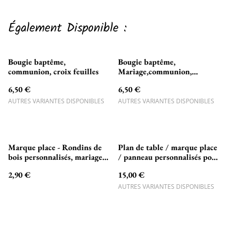
Également Disponible :
Bougie baptême,
Bougie baptême,
communion, croix feuilles
Mariage,communion,
couronne champêtre fleurs
6,50 €
6,50 €
papillons
AUTRES VARIANTES DISPONIBLES
AUTRES VARIANTES DISPONIBLES
Marque place - Rondins de
Plan de table / marque place
bois personnalisés, mariage,
/ panneau personnalisés pour
baptême, fête, anniversaire,
mariage, baptême, fête,
2,90 €
15,00 €
décoration, cadeaux invités,
anniversaire, décoration ...
porte place.
AUTRES VARIANTES DISPONIBLES