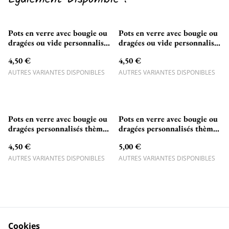
Pots en verre avec bougie ou
Pots en verre avec bougie ou
dragées ou vide personnalisés
dragées ou vide personnalisés
avec couronne de feuille +
avec croix feuillage ! (2)
4,50 €
4,50 €
une croix doré
AUTRES VARIANTES DISPONIBLES
AUTRES VARIANTES DISPONIBLES
Pots en verre avec bougie ou
Pots en verre avec bougie ou
dragées personnalisés thème
dragées personnalisés thème
AVIATION pour Baptême
biche et couronne fleurs
4,50 €
5,00 €
pour Baptême
AUTRES VARIANTES DISPONIBLES
AUTRES VARIANTES DISPONIBLES
Cookies