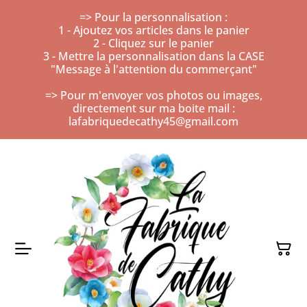
=> Pour la personnalisation :
1 - Ajoutez vos articles dans le panier
2 - Cliquez sur le panier
3 - Mettre la personnalisation dans la CASE
"Message à l'attention du commerçant"
=> Pour m'envoyer vos photos ou images,
directement sur ma boite mail :
lafabriquedecathy45@gmail.com