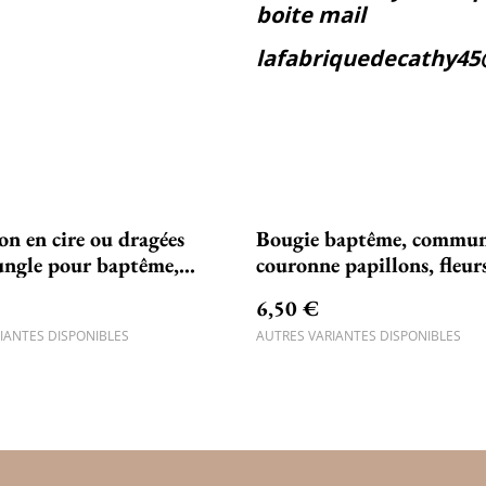
boite mail
lafabriquedecathy4
on en cire ou dragées
Bougie baptême, commun
ungle pour baptême,
couronne papillons, fleurs
ce, communion
dorée
6,50 €
IANTES DISPONIBLES
AUTRES VARIANTES DISPONIBLES