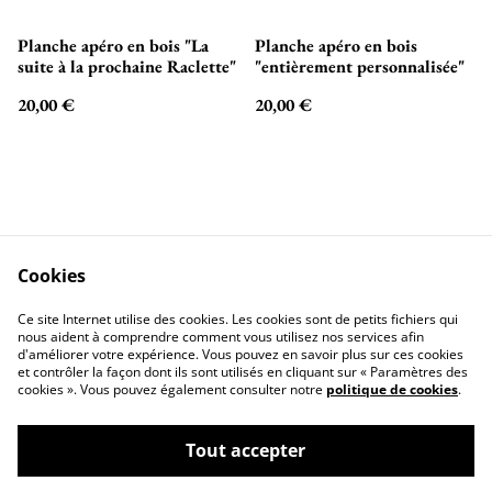
Planche apéro en bois "La
Planche apéro en bois
suite à la prochaine Raclette"
"entièrement personnalisée"
20,00 €
20,00 €
Cookies
=> Ma Boutique Etsy
=> Mon TikTok <=
Ce site Internet utilise des cookies. Les cookies sont de petits fichiers qui
<=
nous aident à comprendre comment vous utilisez nos services afin
d'améliorer votre expérience. Vous pouvez en savoir plus sur ces cookies
et contrôler la façon dont ils sont utilisés en cliquant sur « Paramètres des
cookies ». Vous pouvez également consulter notre
politique de cookies
.
Tout accepter
©
2026
La Fabrique de Cathy