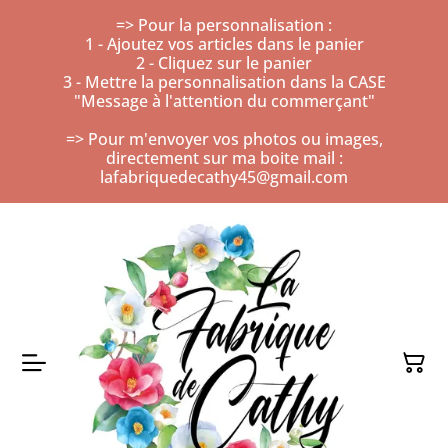
=> Pour la personnalisation :
1 - Ajoutez vos articles dans le panier
2 - Cliquez sur le panier
3 - Mettre la personnalisation dans la CASE
"Message à l'attention du commerçant"
=> Pour m'envoyer vos photos ou images,
directement sur ma boite mail :
lafabriquedecathy45@gmail.com