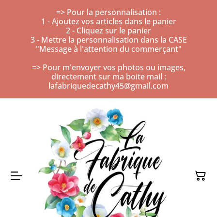
=> Pour la personnalisation :
1 - Ajoutez vos articles dans le panier
2 - Cliquez sur le panier
3 - Mettre la personnalisation dans la CASE
"Message à l'attention du commerçant"
=> Pour m'envoyer vos photos ou images,
directement sur ma boite mail :
lafabriquedecathy45@gmail.com