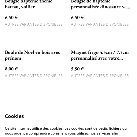
Bougie baptême thème
Bougie de baptême
bateau, voilier
personnalisée dinosaure vert
dans sa coquille
6,50 €
6,50 €
AUTRES VARIANTES DISPONIBLES
AUTRES VARIANTES DISPONIBLES
Boule de Noël en bois avec
Magnet frigo 4.5cm / 7.5cm
prénom
personnalisé avec votre
photo ou texte
8,00 €
5,50 €
AUTRES VARIANTES DISPONIBLES
AUTRES VARIANTES DISPONIBLES
Cookies
=> Ma Boutique Etsy
=> Mon TikTok <=
Ce site Internet utilise des cookies. Les cookies sont de petits fichiers qui
<=
nous aident à comprendre comment vous utilisez nos services afin