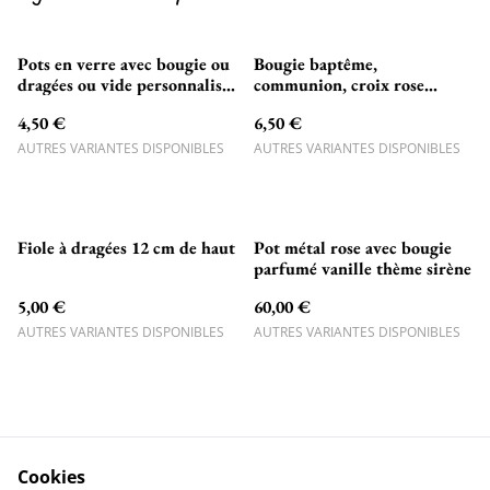
Pots en verre avec bougie ou
Bougie baptême,
dragées ou vide personnalisés
communion, croix rose
avec couronne fleurs et croix
fleuries.
4,50 €
6,50 €
!
AUTRES VARIANTES DISPONIBLES
AUTRES VARIANTES DISPONIBLES
Fiole à dragées 12 cm de haut
Pot métal rose avec bougie
parfumé vanille thème sirène
5,00 €
60,00 €
AUTRES VARIANTES DISPONIBLES
AUTRES VARIANTES DISPONIBLES
Cookies