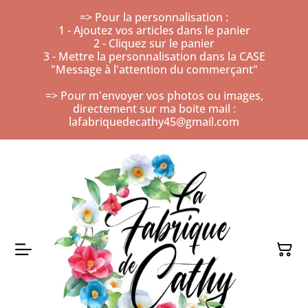
=> Pour la personnalisation :
1 - Ajoutez vos articles dans le panier
2 - Cliquez sur le panier
3 - Mettre la personnalisation dans la CASE
"Message à l'attention du commerçant"
=> Pour m'envoyer vos photos ou images,
directement sur ma boite mail :
lafabriquedecathy45@gmail.com