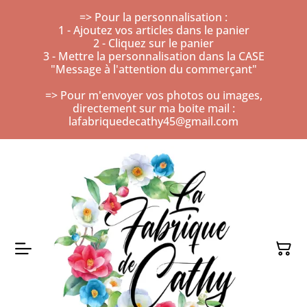
=> Pour la personnalisation :
1 - Ajoutez vos articles dans le panier
2 - Cliquez sur le panier
3 - Mettre la personnalisation dans la CASE
"Message à l'attention du commerçant"
=> Pour m'envoyer vos photos ou images,
directement sur ma boite mail :
lafabriquedecathy45@gmail.com