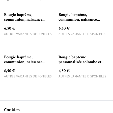
Bougie baptême,
Bougie baptême,
communion, naissance
communion, naissance
personnalisée Carrosse
personnalisée lion feuillage
6,50 €
6,50 €
princesse
et fleurs
AUTRES VARIANTES DISPONIBLES
AUTRES VARIANTES DISPONIBLES
Bougie baptême,
Bougie baptême
communion, naissance
personnalisée colombe et
personnalisée Safari, lion,
croix
6,50 €
6,50 €
girafe, rhinocéros
AUTRES VARIANTES DISPONIBLES
AUTRES VARIANTES DISPONIBLES
Cookies