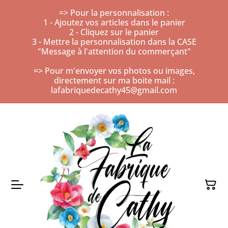
=> Pour la personnalisation :
1 - Ajoutez vos articles dans le panier
2 - Cliquez sur le panier
3 - Mettre la personnalisation dans la CASE
"Message à l'attention du commerçant"
=> Pour m'envoyer vos photos ou images,
directement sur ma boite mail :
lafabriquedecathy45@gmail.com