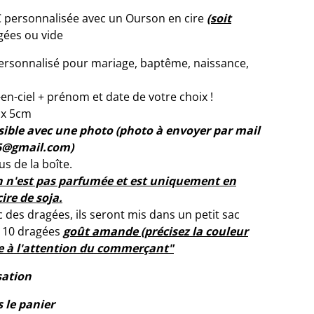
C personnalisée avec un Ourson en cire
(soit
gées ou vide
personnalisé pour mariage, baptême, naissance,
en-ciel + prénom et date de votre choix !
 x 5cm
sible avec une photo (photo à envoyer par mail
45@gmail.com)
s de la boîte.
n n'est pas parfumée et est uniquement en
cire de soja.
c des dragées, ils seront mis dans un petit sac
s 10 dragées
goût amande (précisez la couleur
e à l'attention du commerçant"
sation
s le panier