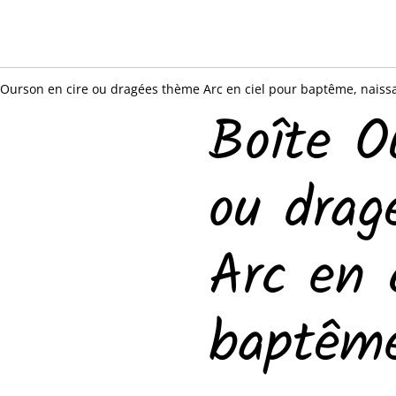
 Ourson en cire ou dragées thème Arc en ciel pour baptême, nai
Boîte O
ou drag
Arc en 
baptême