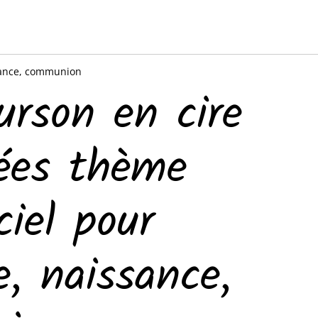
ssance, communion
urson en cire
ées thème
ciel pour
, naissance,